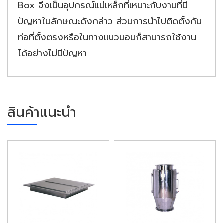
Box จึงเป็นอุปกรณ์แม่เหล็กที่เหมาะกับงานที่มี
ปัญหาในลักษณะดังกล่าว ส่วนการนำไปติดตั้งกับ
ท่อที่ตั้งตรงหรือในทางแนวนอนก็สามารถใช้งาน
ได้อย่างไม่มีปัญหา
สินค้าแนะนำ