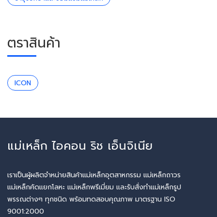
ตราสินค้า
ICON
แม่เหล็ก ไอคอน ริช เอ็นจิเนีย
เราเป็นผู้ผลิตจำหน่ายสินค้าแม่เหล็กอุตสาหกรรม แม่เหล็กถาวร
แม่เหล็กคัดแยกโลหะ แม่เหล็กพรีเมี่ยม และรับสั่งทำแม่เหล็กรูป
พรรณต่างๆ ทุกชนิด พร้อมทดสอบคุณภาพ มาตรฐาน ISO
9001:2000