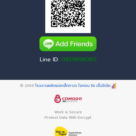
Line ID:
0859898080
© 2569
โรงงานผลิตแม่เหล็กถาวร ไอคอน ริช เอ็นจิเนีย
Work is Secure
Protect Data With Encrypt