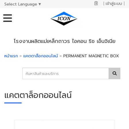
|
เข้าสู่ระบบ
|
Select Language
▼
โรงงานผลิตแม่เหล็กถาวร ไอคอน ริช เอ็นจิเนีย
หน้าแรก
»
แคตตาล็อกออนไลน์
»
PERMANENT MAGNETIC BOX
แคตตาล็อกออนไลน์