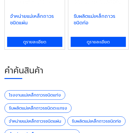
จำหน่ายแม่เหล็กถาวร
รับผลิตแม่เหล็กถาวร
ชนิดแผ่น
ชนิดท่อ
ดูรายละเอียด
ดูรายละเอียด
คำค้นสินค้า
โรงงานแม่เหล็กถาวรชนิดแท่ง
รับผลิตแม่เหล็กถาวรชนิดตะแกรง
จำหน่ายแม่เหล็กถาวรชนิดแผ่น
รับผลิตแม่เหล็กถาวรชนิดท่อ